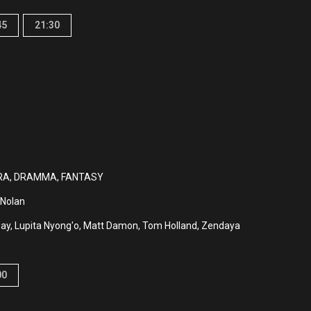
45
21:30
A, DRAMMA, FANTASY
 Nolan
y, Lupita Nyong'o, Matt Damon, Tom Holland, Zendaya
00