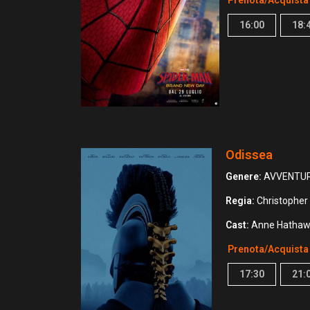
Prenota/Acquista
16:00
18:
Odissea
Genere:
AVVENTUR
Regia:
Christopher
Cast:
Anne Hathawa
Prenota/Acquista
17:30
21: