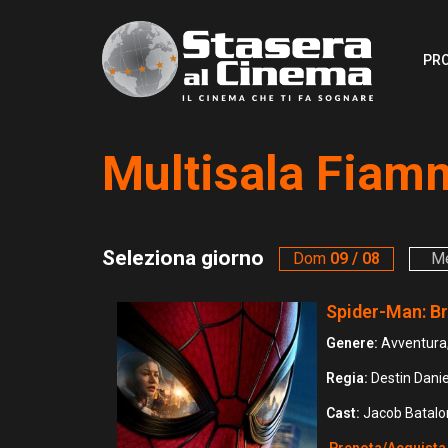
PR
Multisala Fiam
Seleziona giorno
Dom
09 / 08
M
Spider-Man: B
Genere:
Avventura,
Regia:
Destin Danie
Cast:
Jacob Batalon