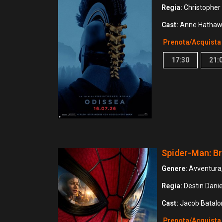
Regia:
Christopher
Cast:
Anne Hathawa
Prenota/Acquista
17:30
21:
Spider-Man: B
Genere:
Avventura,
Regia:
Destin Danie
Cast:
Jacob Batalon
Prenota/Acquista