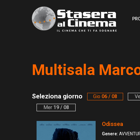
PR
Multisala Marc
Seleziona giorno
Gio
06 / 08
V
Mer
19 / 08
Odissea
Genere:
AVVENTUR