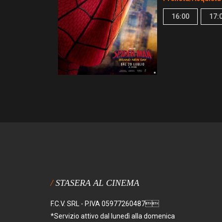
16:00
17:
STASERA AL CINEMA
F.C.V. SRL - P.IVA 05977260487
*Servizio attivo dal lunedì alla domenica