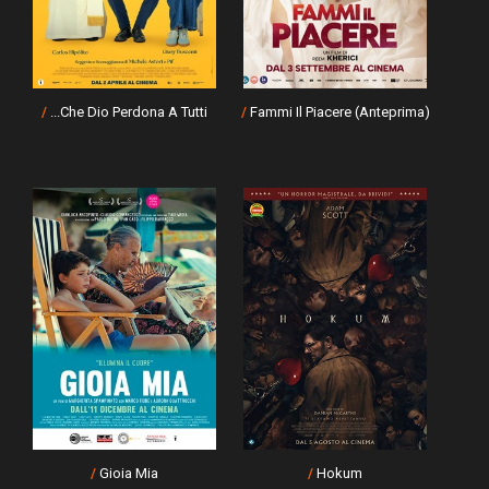
/
...Che Dio Perdona A Tutti
/
Fammi Il Piacere (Anteprima)
/
Gioia Mia
/
Hokum