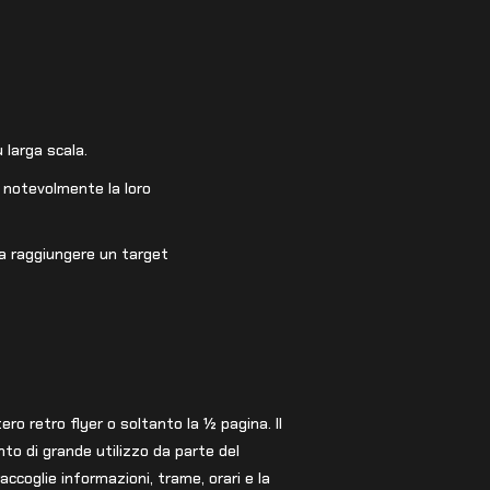
 larga scala.
 notevolmente la loro
 a raggiungere un target
tero retro flyer o soltanto la ½ pagina. Il
to di grande utilizzo da parte del
raccoglie informazioni, trame, orari e la