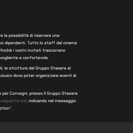
 la possibilità di riservare una
 tuoi dipendenti. Tutto lo staff del cinema
inché i vostri invitati trascorrano
ccogliente e confortevole.
i, le strutture del Gruppo Stasera al
lusivi dove poter organizzare eventi di
e per Convegni, presso Il Gruppo Stasera
l
seguente link
, indicando nel messaggio
otion”.