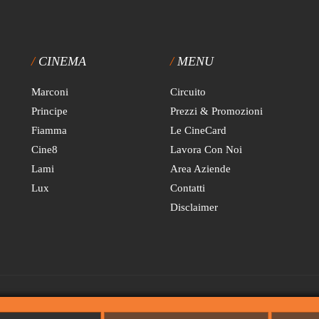
CINEMA
MENU
Marconi
Circuito
Principe
Prezzi & Promozioni
Fiamma
Le CineCard
Cine8
Lavora Con Noi
Lami
Area Aziende
Lux
Contatti
Disclaimer
 fissa è di € 0,97 al minuto con addebito alla risposta di € 0,12. Prezzi IVA inclu