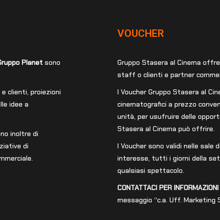
VOUCHER
Gruppo Planet
sono
Gruppo Stasera al Cinema offre l’
staff o clienti e partner commer
 clienti, proiezioni
l Voucher Gruppo Stasera al Cine
le idee a
cinematografici a prezzo conven
unità, per usufruire delle oppo
Stasera al Cinema può offrire.
no inoltre di
ziative di
I Voucher sono validi nelle sale
ommerciale.
interesse, tutti i giorni della se
qualsiasi spettacolo.
CONTATTACI PER INFORMAZIONI 
messaggio “c.a. Uff. Marketing