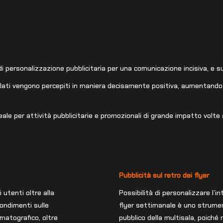
i personalizzazione pubblicitaria per una comunicazione incisiva, e su
colati vengono percepiti in maniera decisamente positiva, aumentando
eale per attività pubblicitarie e promozionali di grande impatto volte
Pubblicità sul retro dei flyer
 utenti oltre alla
Possibilità di personalizzare l’in
ondimenti sulle
flyer settimanale è uno strumen
ematografico, oltre
pubblico della multisala, poiché 