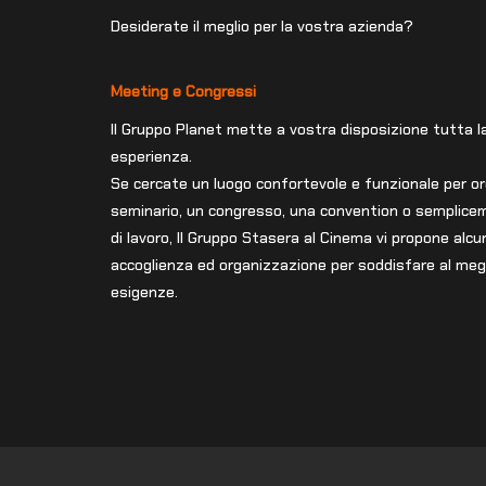
Desiderate il meglio per la vostra azienda?
Meeting e Congressi
Il Gruppo Planet mette a vostra disposizione tutta la
esperienza.
Se cercate un luogo confortevole e funzionale per o
seminario, un congresso, una convention o semplice
di lavoro, Il Gruppo Stasera al Cinema vi propone alcun
accoglienza ed organizzazione per soddisfare al megl
esigenze.