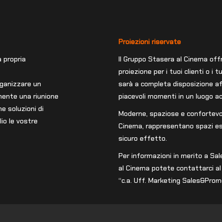
Proiezioni riservate
 propria
Il Gruppo Stasera al Cinema offre
proiezione per i tuoi clienti o i
rganizzare un
sarà a completa disposizione aff
mente una riunione
piacevoli momenti in un luogo a
e soluzioni di
Moderne, spaziose e confortevol
io le vostre
Cinema, rappresentano spazi esc
sicuro effetto.
Per informazioni in merito a Sal
al Cinema potete contattarci a
“c.a. Uff. Marketing Sales&Prom