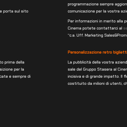
programmazione sempre aggiornat
e porta sul sito
comunicazione per la vostra azi
Per informazioni in merito alla p
Cinema potete contattarci al
s
“c.a. Uff. Marketing Sales&Prom
Personalizzazione retro bigliett
to prima della
La pubblicità della vostra aziend
sizione per la
sale del Gruppo Stasera al Cin
ficate e sempre di
incisiva e di grande impatto. Il 
costituito da milioni di utenti, 