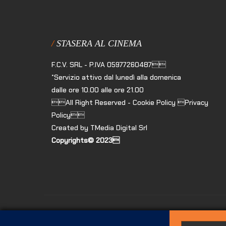
STASERA AL CINEMA
F.C.V. SRL - P.IVA 05977260487
*Servizio attivo dal lunedì alla domenica
dalle ore 10.00 alle ore 21.00
All Right Reserved - Cookie Policy Privacy
Policy
Created by TMedia Digital Srl
Copyrights© 2023
Costi del servizio Call Center: il costo della chiamata da rete