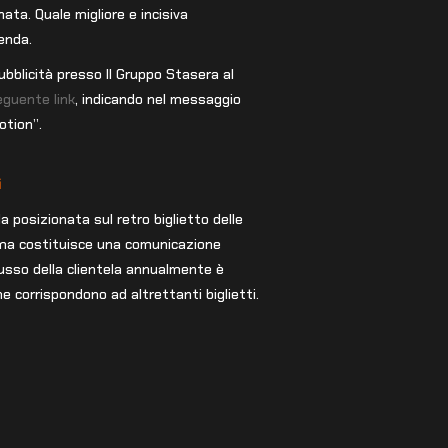
a. Quale migliore e incisiva
enda.
ubblicità presso Il Gruppo Stasera al
eguente link
, indicando nel messaggio
otion”.
i
a posizionata sul retro biglietto delle
ema costituisce una comunicazione
flusso della clientela annualmente è
che corrispondono ad altrettanti biglietti.