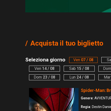
Acquista il tuo biglietto
Seleziona giorno
Ven
07 / 08
S
Ven
14 / 08
Sab
15 / 08
Do
Dom
23 / 08
Lun
24 / 08
Mar
Spider-Man: B
Genere:
AVVENTU
Regia:
Destin Danie