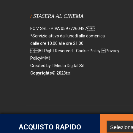
STASERA AL CINEMA
F.C.V. SRL - P.IVA 05977260487
*Servizio attivo dal lunedì alla domenica
dalle ore 10.00 alle ore 21.00
All Right Reserved - Cookie Policy Privacy
Policy
Created by TMedia Digital Srl
Copyrights© 2023
Costi del servizio Call Center: il costo della chiamata da rete
ACQUISTO RAPIDO
richiedere l'abilitazione chiamando il numero clienti del pro