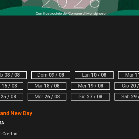
ab
08 / 08
Dom
09 / 08
Lun
10 / 08
Mar
11
m
16 / 08
Mar
18 / 08
Mer
19 / 08
Gio
20 /
25 / 08
Mer
26 / 08
Gio
27 / 08
Sab
29 
rand New Day
RA
l Cretton