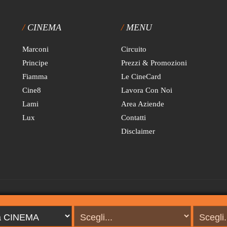
CINEMA
MENU
Marconi
Circuito
Principe
Prezzi & Promozioni
Fiamma
Le CineCard
Cine8
Lavora Con Noi
Lami
Area Aziende
Lux
Contatti
Disclaimer
 fissa è di € 0,97 al minuto con addebito alla risposta di € 0,12. Prezzi IVA inclu
prio gestore telefonico. Non anteporre alcun prefisso al numero del Call Center 