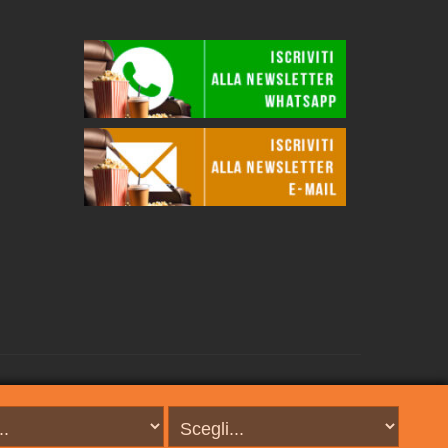
sa. Per l'accesso da rete fissa potrebbe essere necessario
indicato.