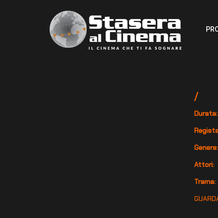
PR
/
Durata:
Regista
Genere
Attori:
Trama:
GUARDA