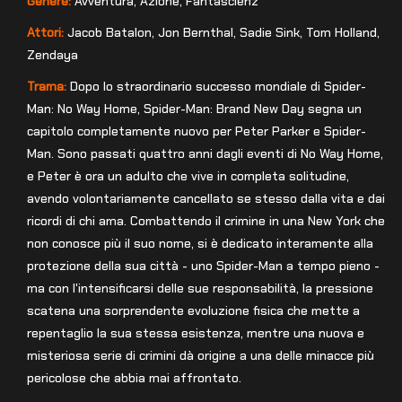
Genere:
Avventura, Azione, Fantascienz
Attori:
Jacob Batalon, Jon Bernthal, Sadie Sink, Tom Holland,
Zendaya
Trama:
Dopo lo straordinario successo mondiale di Spider-
Man: No Way Home, Spider-Man: Brand New Day segna un
capitolo completamente nuovo per Peter Parker e Spider-
Man. Sono passati quattro anni dagli eventi di No Way Home,
e Peter è ora un adulto che vive in completa solitudine,
avendo volontariamente cancellato se stesso dalla vita e dai
ricordi di chi ama. Combattendo il crimine in una New York che
non conosce più il suo nome, si è dedicato interamente alla
protezione della sua città - uno Spider-Man a tempo pieno -
ma con l'intensificarsi delle sue responsabilità, la pressione
scatena una sorprendente evoluzione fisica che mette a
repentaglio la sua stessa esistenza, mentre una nuova e
misteriosa serie di crimini dà origine a una delle minacce più
pericolose che abbia mai affrontato.