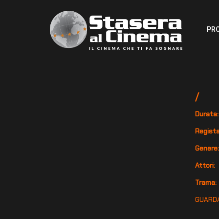
PR
/
Durata:
Regista
Genere
Attori:
Trama:
GUARDA