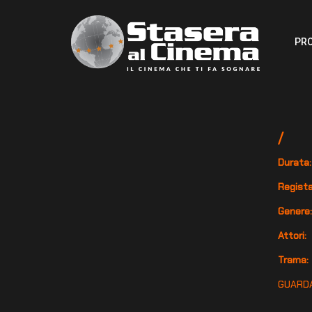
PR
/
Durata:
Regista
Genere
Attori:
Trama:
GUARDA