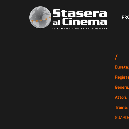
PR
/
Durata:
Regista
Genere
Attori:
Trama:
GUARDA