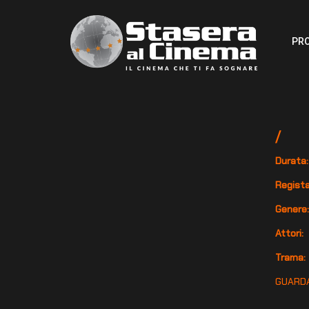
PR
/
Durata:
Regista
Genere
Attori:
Trama:
GUARDA