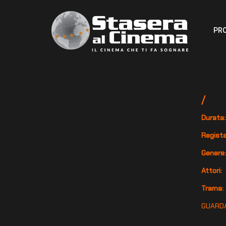
PR
/
Durata:
Regista
Genere
Attori:
Trama:
GUARDA