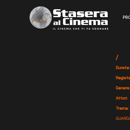
PR
/
Durata:
Regista
Genere
Attori:
Trama:
GUARDA